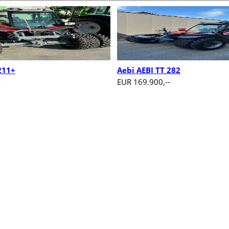
211+
Aebi AEBI TT 282
-
EUR 169.900,--