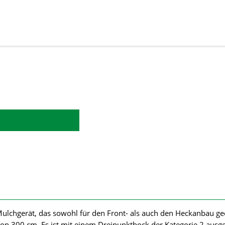
chgerät, das sowohl für den Front- als auch den Heckanbau geeig
on 300 cm. Es ist mit einem Dreipunktbock der Kategorie 2 ausges