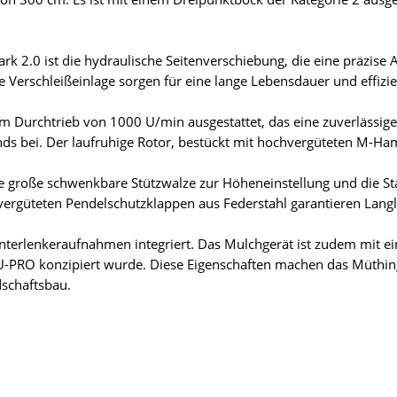
k 2.0 ist die hydraulische Seitenverschiebung, die eine präzise 
 Verschleißeinlage sorgen für eine lange Lebensdauer und effizie
em Durchtrieb von 1000 U/min ausgestattet, das eine zuverlässig
s bei. Der laufruhige Rotor, bestückt mit hochvergüteten M-Hamm
e große schwenkbare Stützwalze zur Höheneinstellung und die Sta
ergüteten Pendelschutzklappen aus Federstahl garantieren Langl
nterlenkeraufnahmen integriert. Das Mulchgerät ist zudem mit e
U-PRO konzipiert wurde. Diese Eigenschaften machen das Müthin
schaftsbau.