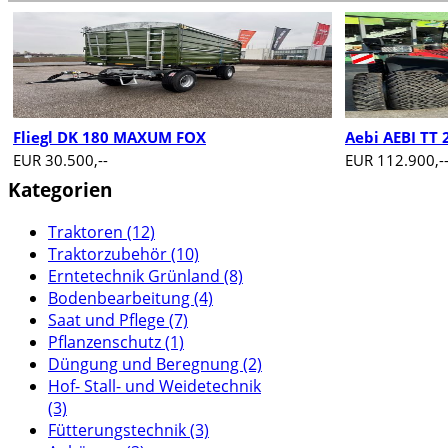
Fliegl DK 180 MAXUM FOX
Aebi AEBI TT 
EUR 30.500,--
EUR 112.900,-
Kategorien
Traktoren (12)
Traktorzubehör (10)
Erntetechnik Grünland (8)
Bodenbearbeitung (4)
Saat und Pflege (7)
Pflanzenschutz (1)
Düngung und Beregnung (2)
Hof- Stall- und Weidetechnik
(3)
Fütterungstechnik (3)