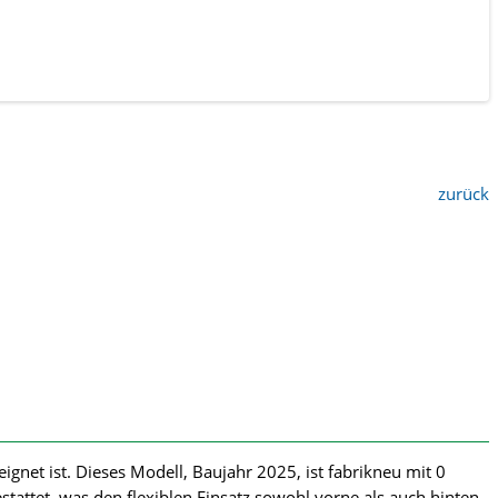
zurück
net ist. Dieses Modell, Baujahr 2025, ist fabrikneu mit 0
tattet, was den flexiblen Einsatz sowohl vorne als auch hinten