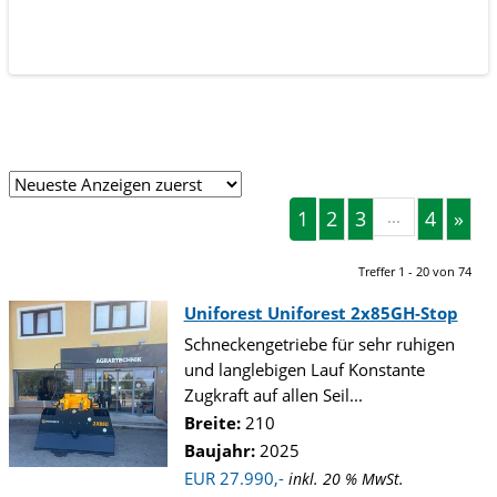
1
2
3
...
4
»
Treffer 1 - 20 von 74
Uniforest Uniforest 2x85GH-Stop
Schneckengetriebe für sehr ruhigen
und langlebigen Lauf Konstante
Zugkraft auf allen Seil...
Breite:
210
Baujahr:
2025
EUR 27.990,-
inkl. 20 % MwSt.