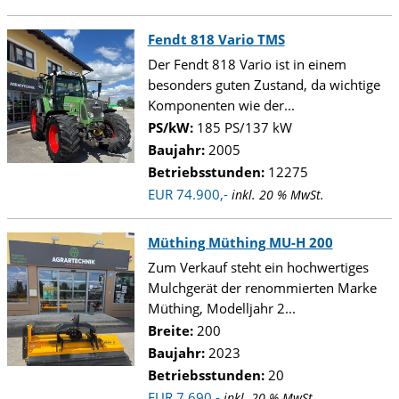
Fendt 818 Vario TMS
Der Fendt 818 Vario ist in einem
besonders guten Zustand, da wichtige
Komponenten wie der...
PS/kW:
185 PS/137 kW
Baujahr:
2005
Betriebsstunden:
12275
EUR 74.900,-
inkl. 20 % MwSt.
Müthing Müthing MU-H 200
Zum Verkauf steht ein hochwertiges
Mulchgerät der renommierten Marke
Müthing, Modelljahr 2...
Breite:
200
Baujahr:
2023
Betriebsstunden:
20
EUR 7.690,-
inkl. 20 % MwSt.