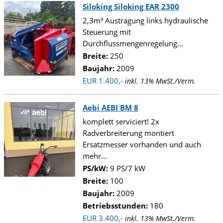
Siloking Siloking EAR 2300
2,3m³ Austragung links hydraulische
Steuerung mit
Durchflussmengenregelung...
Breite:
250
Baujahr:
2009
EUR 1.400,-
inkl. 13% MwSt./Verm.
Aebi AEBI BM 8
komplett serviciert! 2x
Radverbreiterung montiert
Ersatzmesser vorhanden und auch
mehr...
PS/kW:
9 PS/7 kW
Breite:
100
Baujahr:
2009
Betriebsstunden:
180
EUR 3.400,-
inkl. 13% MwSt./Verm.