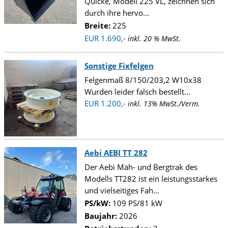
Quicke, Modell 225 VL, zeichnen sich
durch ihre hervo...
Breite:
225
EUR 1.690,-
inkl. 20 % MwSt.
Sonstige Fixfelgen
Felgenmaß 8/150/203,2 W10x38
Wurden leider falsch bestellt...
EUR 1.200,-
inkl. 13% MwSt./Verm.
Aebi AEBI TT 282
Der Aebi Mäh- und Bergtrak des
Modells TT282 ist ein leistungsstarkes
und vielseitiges Fah...
PS/kW:
109 PS/81 kW
Baujahr:
2026